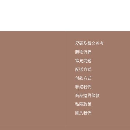
尺碼及韓文參考
購物流程
韓國 DAISO - 舒適絲襪 肌膚
常見問題
色♡襪子
HK$28
配送方式
付款方式
聯絡我們
商品退貨條款
私隱政策
關於我們