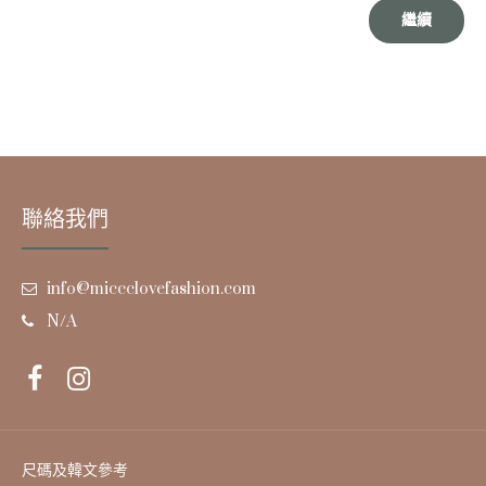
繼續
聯絡我們
info@miccclovefashion.com
N/A
尺碼及韓文參考