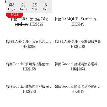
515
21
25
6
Days
Hours
Min
Sec
SALE
韓國HERA - 遮瑕霜 7.5 g
韓國DASIQUE - Starlet 閃粉夏季珊瑚系列
SALE
HK$487
HK$327
HK$149
韓國DASIQUE - 莓果冰沙星光閃光粉 (3件套)
韓國DASIQUE - 柔軟絲絨唇膏
HK$296
HK$208
韓國Goodal 濟州青橘維他命C爽膚水墊70片+10片(追加)
韓國Goodal 舒緩清涼防曬棒 (1+1優惠裝 ) 特級 SPF50+ PA++++
HK$158
HK$254
韓國Goodal 純魚腥草舒緩保濕霜75ml +75ml補充裝
韓國Goodal 純魚腥草舒緩面膜 5片
HK$281
HK$149
515
21
25
6
Days
Hours
Min
Sec