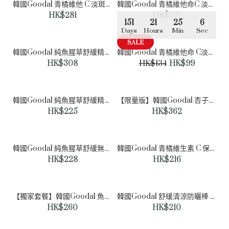
韓國Goodal 青橘維他 C 淡斑護理霜 75ml + 面霜 10ml X2
韓國Goodal 青橘維他命C 淡斑提亮霜 50ml +提亮霜 5ml + 精華液 5ml
韓國HERA - 遮瑕霜 7.5 g
HK$281
HK$277
HK$327
151
21
25
6
HK$487
Days
Hours
Min
Sec
SALE
韓國Goodal 純魚腥草舒緩精華液150ml +保濕精華液20ml +保濕霜10ml +10片化妝棉
韓國Goodal 青橘維他命 C淡斑護理精華面膜 4 片
HK$308
HK$134
HK$99
韓國Goodal 純魚腥草舒緩精華液150ml +保濕精華液20ml +保濕霜10ml +10片化妝棉
【限量版】韓國Goodal 杏子膠原蛋白緊緻洗掉面膜 110g +杏子霜 31ml +刮刀
HK$225
HK$362
韓國Goodal 純魚腥草舒緩無機防曬霜 50ml (1+1優惠裝 ) SPF50+ PA++++
韓國Goodal 青橘維生素 C 保濕眼貼 60片
HK$228
HK$216
【獨家套餐】韓國Goodal 魚腥草舒緩保濕精華液 50ml +爽膚水 50ml + 10片化妝棉
韓國Goodal 舒緩清涼防曬棒 特級 SPF50+ PA++++
HK$260
HK$210